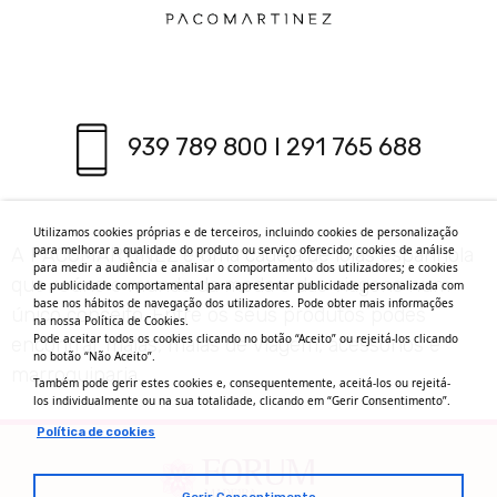
939 789 800 I 291 765 688
Utilizamos cookies próprias e de terceiros, incluindo cookies de personalização
para melhorar a qualidade do produto ou serviço oferecido; cookies de análise
A PACOMARTINEZ é uma cadeia de lojas espanhola
para medir a audiência e analisar o comportamento dos utilizadores; e cookies
que reúne o mundo da moda e das viagens num
de publicidade comportamental para apresentar publicidade personalizada com
base nos hábitos de navegação dos utilizadores. Pode obter mais informações
único conceito. Entre os seus produtos podes
na nossa Política de Cookies.
Pode aceitar todos os cookies clicando no botão “Aceito” ou rejeitá-los clicando
encontrar malas, malas de viagem, acessórios e
no botão “Não Aceito”.
marroquinaria.
Também pode gerir estes cookies e, consequentemente, aceitá-los ou rejeitá-
los individualmente ou na sua totalidade, clicando em “Gerir Consentimento”.
Política de cookies