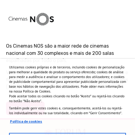
Os Cinemas NOS são a maior rede de cinemas
nacional com 30 complexos e mais de 200 salas
espalhadas por todo o país.
Utilizamos cookies próprias e de terceiros, incluindo cookies de personalização
Vem viver a melhor experiência de cinema connosco e
para melhorar a qualidade do produto ou serviço oferecido; cookies de análise
para medir a audiência e analisar o comportamento dos utilizadores; e cookies
fica a conhecer também os nossos formatos especiais
de publicidade comportamental para apresentar publicidade personalizada com
(IMAX, 4DX, ScreenX, XVision, XL Vision).
base nos hábitos de navegação dos utilizadores. Pode obter mais informações
na nossa Política de Cookies.
Pode aceitar todos os cookies clicando no botão “Aceito” ou rejeitá-los clicando
no botão “Não Aceito”.
Cinemas NOS
Também pode gerir estes cookies e, consequentemente, aceitá-los ou rejeitá-
los individualmente ou na sua totalidade, clicando em “Gerir Consentimento”.
Política de cookies