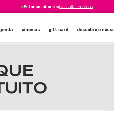
Consultar horários
Estamos abertos
genda
cinemas
gift card
descobre o nosso