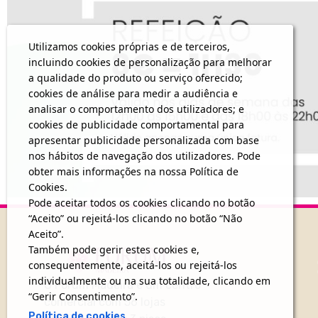
Utilizamos cookies próprias e de terceiros,
incluindo cookies de personalização para melhorar
a qualidade do produto ou serviço oferecido;
cookies de análise para medir a audiência e
analisar o comportamento dos utilizadores; e
cookies de publicidade comportamental para
apresentar publicidade personalizada com base
nos hábitos de navegação dos utilizadores. Pode
obter mais informações na nossa Política de
Cookies.
Pode aceitar todos os cookies clicando no botão
“Aceito” ou rejeitá-los clicando no botão “Não
Aceito”.
Também pode gerir estes cookies e,
consequentemente, aceitá-los ou rejeitá-los
individualmente ou na sua totalidade, clicando em
O Forum Madeira é um centro
“Gerir Consentimento”.
comercial com 56 lojas
Política de cookies