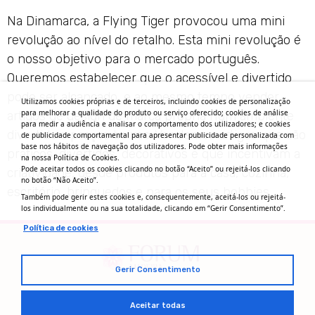
Na Dinamarca, a Flying Tiger provocou uma mini
revolução ao nível do retalho. Esta mini revolução é
o nosso objetivo para o mercado português.
Queremos estabelecer que o acessível e divertido
pode ser alcançado, e ao mesmo tempo vender
Utilizamos cookies próprias e de terceiros, incluindo cookies de personalização
para melhorar a qualidade do produto ou serviço oferecido; cookies de análise
artigos de design de marca própria num ambiente
para medir a audiência e analisar o comportamento dos utilizadores; e cookies
divertido a preços baixos. Vendemos artigos que são
de publicidade comportamental para apresentar publicidade personalizada com
base nos hábitos de navegação dos utilizadores. Pode obter mais informações
práticos, divertidos, decorativos e que incentivam a
na nossa Política de Cookies.
Pode aceitar todos os cookies clicando no botão “Aceito” ou rejeitá-los clicando
criatividade, desde produtos para a casa, cozinha,
no botão “Não Aceito”.
escritório, brinquedos e para os seus hobbies.
Também pode gerir estes cookies e, consequentemente, aceitá-los ou rejeitá-
los individualmente ou na sua totalidade, clicando em “Gerir Consentimento”.
Política de cookies
Gerir Consentimento
Aceitar todas