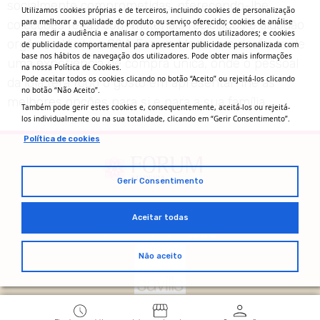
socialmente comprometidas, oferecendo-lhe
Utilizamos cookies próprias e de terceiros, incluindo cookies de personalização
para melhorar a qualidade do produto ou serviço oferecido; cookies de análise
colecções feitas com materiais reciclados e algodão
para medir a audiência e analisar o comportamento dos utilizadores; e cookies
orgânico. Visite a C&A Forum Madeira e desfrute de
de publicidade comportamental para apresentar publicidade personalizada com
base nos hábitos de navegação dos utilizadores. Pode obter mais informações
uma experiência de compra única, onde o pessoal
na nossa Política de Cookies.
Pode aceitar todos os cookies clicando no botão “Aceito” ou rejeitá-los clicando
da loja terá todo o gosto em apresentar-lhe as
no botão “Não Aceito”.
melhores opções para si e para a sua família.
Também pode gerir estes cookies e, consequentemente, aceitá-los ou rejeitá-
los individualmente ou na sua totalidade, clicando em “Gerir Consentimento”.
Política de cookies
Gerir Consentimento
Aceitar todas
Não aceito
Política de Privacidade
Política de cookies
Livro de reclamações