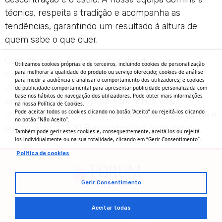
técnica, respeita a tradição e acompanha as
tendências, garantindo um resultado à altura de
quem sabe o que quer.
Com uma abordagem personalizada e um
Utilizamos cookies próprias e de terceiros, incluindo cookies de personalização
para melhorar a qualidade do produto ou serviço oferecido; cookies de análise
compromisso com a excelência, tornamo-nos o
para medir a audiência e analisar o comportamento dos utilizadores; e cookies
destino de quem procura mais do que um corte,
de publicidade comportamental para apresentar publicidade personalizada com
base nos hábitos de navegação dos utilizadores. Pode obter mais informações
procura um ritual. Seja para manter o visual
na nossa Política de Cookies.
Pode aceitar todos os cookies clicando no botão “Aceito” ou rejeitá-los clicando
impecável ou simplesmente para fazer uma pausa e
no botão “Não Aceito”.
cuidar de si, a 1920 Barbershop é o lugar certo.
Também pode gerir estes cookies e, consequentemente, aceitá-los ou rejeitá-
los individualmente ou na sua totalidade, clicando em “Gerir Consentimento”.
Política de cookies
Gerir Consentimento
Aceitar todas