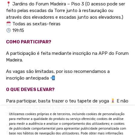
Jardins do Forum Madeira – Piso 3 (O acesso pode ser
feito pelas escadas da Torre junto à restauração ou
através dos elevadores e escadas junto aos elevadores.)
Todas as sextas-feiras
19h15
COMO PARTICIPAR?
A participação é feita mediante inscrição na APP do Forum
Madeira.
As vagas são limitadas, por isso recomendamos a
inscrição antecipada
O QUE DEVES LEVAR?
Para participar, basta trazer o teu tapete de yoga
E não
te esqueças da garrafa de água, para te manteres
hidratado.
Utilizamos cookies próprias e de terceiros, incluindo cookies de personalização
para melhorar a qualidade do produto ou serviço oferecido; cookies de análise
para medir a audiência e analisar o comportamento dos utilizadores; e cookies
Porque no Forum Madeira, o bem-estar também pode
de publicidade comportamental para apresentar publicidade personalizada com
fazer parte da tua rotina.
base nos hábitos de navegação dos utilizadores. Pode obter mais informações