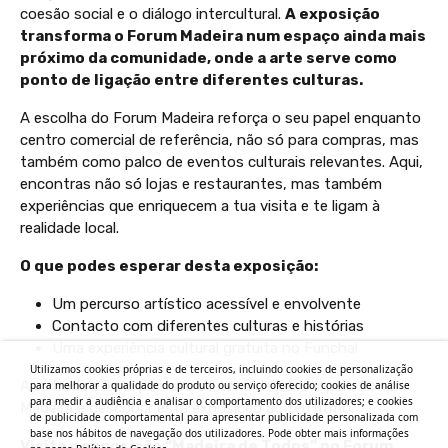
coesão social e o diálogo intercultural.
A exposição
transforma o Forum Madeira num espaço ainda mais
próximo da comunidade, onde a arte serve como
ponto de ligação entre diferentes culturas.
A escolha do Forum Madeira reforça o seu papel enquanto
centro comercial de referência, não só para compras, mas
também como palco de eventos culturais relevantes. Aqui,
encontras não só lojas e restaurantes, mas também
experiências que enriquecem a tua visita e te ligam à
realidade local.
O que podes esperar desta exposição:
Um percurso artístico acessível e envolvente
Contacto com diferentes culturas e histórias
Uma experiência cultural gratuita no Funchal
Utilizamos cookies próprias e de terceiros, incluindo cookies de personalização
A entrada é livre, por isso só tens de passar pelo Forum
para melhorar a qualidade do produto ou serviço oferecido; cookies de análise
para medir a audiência e analisar o comportamento dos utilizadores; e cookies
Madeira e descobrir esta exposição ao teu ritmo.
de publicidade comportamental para apresentar publicidade personalizada com
base nos hábitos de navegação dos utilizadores. Pode obter mais informações
Visita a exposição “Madeira de Todos” no Forum