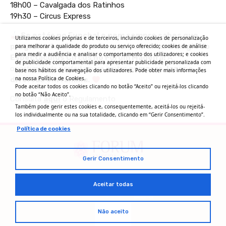
18h00 – Cavalgada dos Ratinhos
19h30 – Circus Express
Se estás no Funchal e nem sempre sabes que
Utilizamos cookies próprias e de terceiros, incluindo cookies de personalização
programa fazer com crianças, vem viver a magia do
para melhorar a qualidade do produto ou serviço oferecido; cookies de análise
para medir a audiência e analisar o comportamento dos utilizadores; e cookies
Espectaculus Circus no Forum Madeira!
A
de publicidade comportamental para apresentar publicidade personalizada com
oportunidade perfeita para juntar
compras, lazer e
base nos hábitos de navegação dos utilizadores. Pode obter mais informações
na nossa Política de Cookies.
diversão em família.
Pode aceitar todos os cookies clicando no botão “Aceito” ou rejeitá-los clicando
no botão “Não Aceito”.
Consulta
aqui
o Regulamento
Também pode gerir estes cookies e, consequentemente, aceitá-los ou rejeitá-
los individualmente ou na sua totalidade, clicando em “Gerir Consentimento”.
Política de cookies
Gerir Consentimento
Aceitar todas
Não aceito